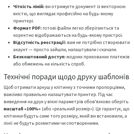
Чіткість ліній:
ви отримуєте документ із векторною
якістю, що виглядає професійно на будь-якому
принтері.
Формат PDF:
готові файли легко зберігаються та
коректно відображаються на будь-якому пристрої.
Відсутність реєстрації:
вам не потрібно створювати
акаунт — просто зайшли, налаштували і скачали.
Безкоштовний доступ:
жодних прихованих платежів
або обмежень на кількість спроб.
Технічні поради щодо друку шаблонів
Щоб отримати аркуш у клітинку з точними пропорціями,
важливо правильно налаштувати принтер. Під час
виведення на друк у вікні параметрів обов’язково оберіть
масштаб «100%»
(або «реальний розмір»). Це гарантує, що
клітинки будуть саме того розміру, який ви встановили, а
лінії не будуть розмитими чи спотвореними.