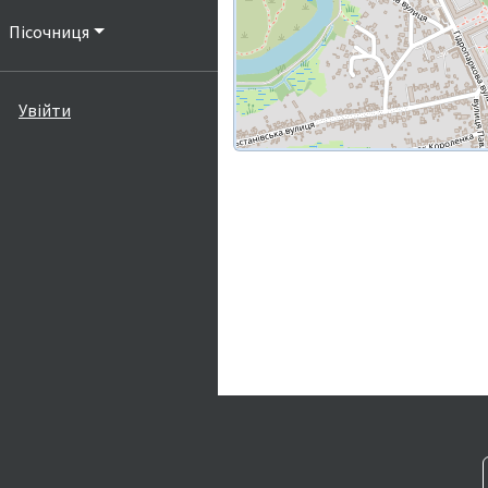
Пісочниця
Увійти