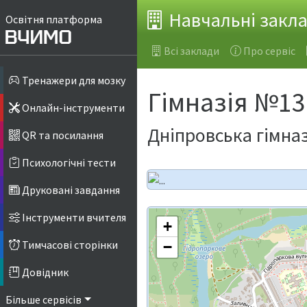
Навчальні закл
Освітня платформа
Всі заклади
Про сервіс
Тренажери для мозку
Гімназія №1
Онлайн-інструменти
Дніпровська гімназ
QR та посилання
Психологічні тести
Друковані завдання
Інструменти вчителя
+
Тимчасові сторінки
−
Довідник
Більше сервісів