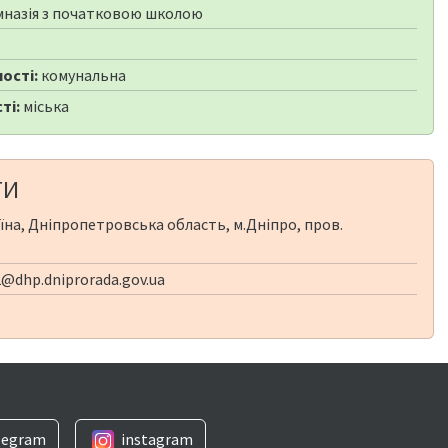
мназія з початковою школою
ості:
комунальна
ті:
міська
ТИ
їна, Дніпропетровська область, м.Дніпро, пров.
@dhp.dniprorada.gov.ua
legram
instagram