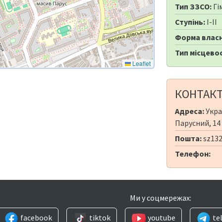
Тип ЗЗСО:
Гі
Ступінь:
I-II
Форма власн
Тип місцевос
Leaflet
КОНТАК
Адреса:
Укра
Парусний, 14
Пошта:
sz132
Телефон:
Ми у соцмережах:
facebook
tiktok
youtube
te