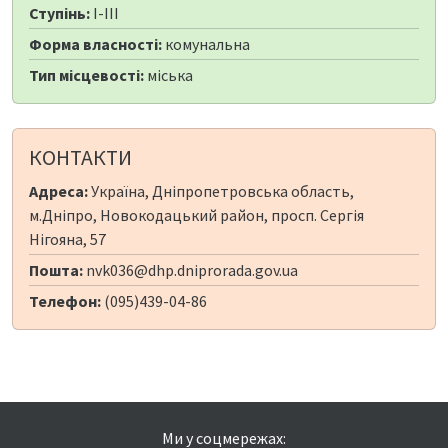
Ступінь:
I-III
Форма власності:
комунальна
Тип місцевості:
міська
КОНТАКТИ
Адреса:
Україна, Дніпропетровська область,
м.Дніпро, Новокодацький район, просп. Сергія
Нігояна, 57
Пошта:
nvk036@dhp.dniprorada.gov.ua
Телефон:
(095)439-04-86
Ми у соцмережах: