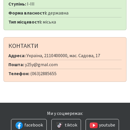
Ступінь:
I-III
Форма власності:
державна
Тип місцевості:
міська
КОНТАКТИ
Адреса:
Україна, 2110400000, мас. Садова, 17
Пошта:
y25y@gmal.com
Телефон:
(063)2885655
Ми у соцмережах:
facebook
tiktok
youtube