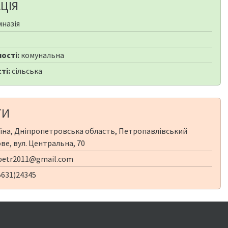
ЦІЯ
мназія
ості:
комунальна
ті:
сільська
ТИ
їна, Дніпропетровська область, Петропавлівський
ве, вул. Центральна, 70
petr2011@gmail.com
5631)24345