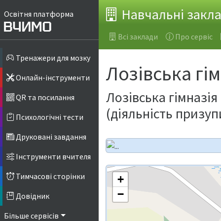
Навчальні закл
Освітня платформа
Всі заклади
Про сервіс
Тренажери для мозку
Лозівська гі
Онлайн-інструменти
Лозівська гімназі
QR та посилання
(діяльність призу
Психологічні тести
Друковані завдання
Інструменти вчителя
Тимчасові сторінки
+
−
Довідник
Більше сервісів