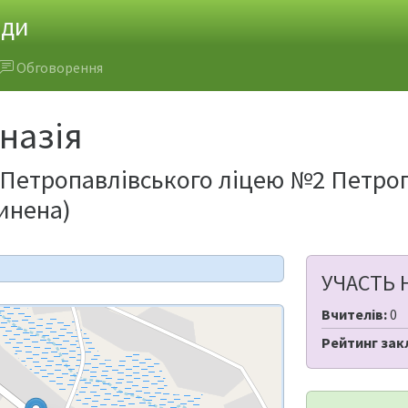
ади
Обговорення
мназія
я Петропавлівського ліцею №2 Петро
пинена)
УЧАСТЬ 
Вчителів:
0
Рейтинг зак