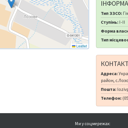
ІНФОРМА
Тип ЗЗСО:
Гі
Ступінь:
I-II
Форма власн
Тип місцевос
Leaflet
КОНТАК
Адреса:
Укра
район, с.Лозо
Пошта:
loziv
Телефон:
(0
Ми у соцмережах: