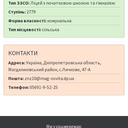
Тип ЗЗСО:
Ліцей з початковою школою та гімназією
Ступінь:
2779
Форма власності:
комунальна
Тип місцевості:
сільська
КОНТАКТИ
Адреса:
Україна, Дніпропетровська область,
Магдалинівський район, с.Личкове, 47-А
Пошта:
znz10@mag-osvita.dp.ua
Телефон:
05691-9-52-25
Ми у соцмережах: