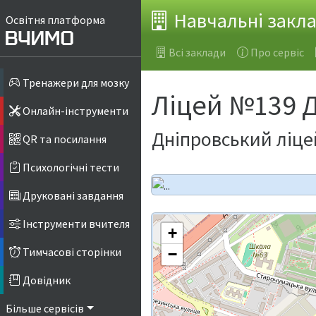
Навчальні закл
Освітня платформа
Всі заклади
Про сервіс
Тренажери для мозку
Ліцей №139 
Онлайн-інструменти
Дніпровський ліце
QR та посилання
Психологічні тести
Друковані завдання
Інструменти вчителя
+
Тимчасові сторінки
−
Довідник
Більше сервісів