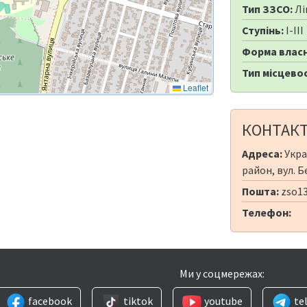
Тип ЗЗСО:
Лі
Ступінь:
I-III
Форма власн
Тип місцевос
Leaflet
КОНТАК
Адреса:
Укра
район, вул. Б
Пошта:
zso13
Телефон:
Ми у соцмережах:
facebook
tiktok
youtube
te