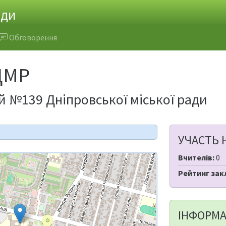
ади
Обговорення
ДМР
й №139 Дніпровської міської ради
УЧАСТЬ 
Вчителів:
0
Рейтинг зак
ІНФОРМА