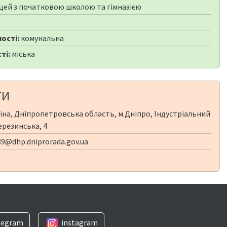
цей з початковою школою та гімназією
ості:
комунальна
ті:
міська
ТИ
їна, Дніпропетровська область, м.Дніпро, Індустріальний
ерезинська, 4
9@dhp.dniprorada.gov.ua
legram
instagram