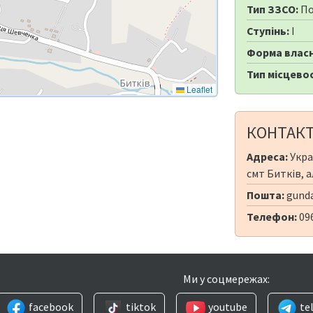
Тип ЗЗСО:
По
Ступінь:
I
Форма власн
Тип місцевос
Leaflet
КОНТАК
Адреса:
Укра
смт Битків, а
Пошта:
gund
Телефон:
09
Ми у соцмережах:
facebook
tiktok
youtube
te