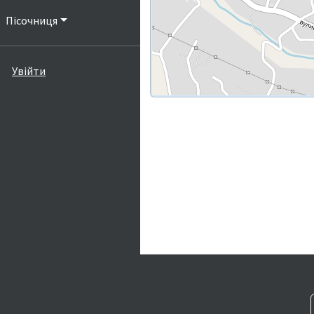
Пісочниця
Увійти