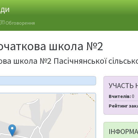
ади
Обговорення
початкова школа №2
ова школа №2 Пасічнянської сільськ
УЧАСТЬ 
Вчителів:
0
Рейтинг зак
ІНФОРМА