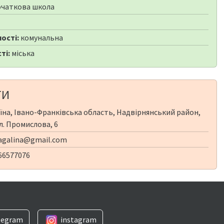
чаткова школа
ості:
комунальна
ті:
міська
ТИ
їна, Івано-Франківська область, Надвірнянський район,
л. Промислова, 6
agalina@gmail.com
66577076
legram
instagram