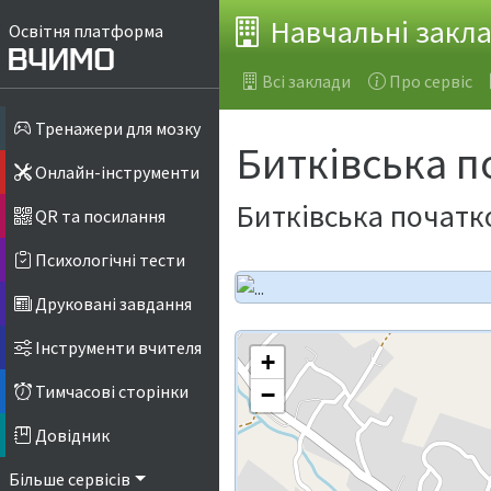
Навчальні закл
Освітня платформа
Всі заклади
Про сервіс
Тренажери для мозку
Битківська 
Онлайн-інструменти
Битківська початк
QR та посилання
Психологічні тести
Друковані завдання
Інструменти вчителя
+
Тимчасові сторінки
−
Довідник
Більше сервісів