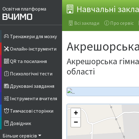
Навчальні закл
Освітня платформа
Всі заклади
Про сервіс
Тренажери для мозку
Акрешорська 
Онлайн-інструменти
Акрешорська гімна
QR та посилання
області
Психологічні тести
Друковані завдання
Інструменти вчителя
Тимчасові сторінки
+
−
Довідник
Більше сервісів