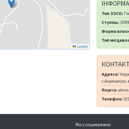
ІНФОРМА
Тип ЗЗСО:
Гі
Ступінь:
109
Форма власн
Тип місцевос
Leaflet
КОНТАК
Адреса:
Укра
с.Акрешори, в
Пошта:
akre
Телефон:
(03
Ми у соцмережах: