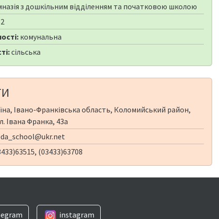
мназія з дошкільним відділенням та початковою школою
62
ості:
комунальна
ті:
сільська
ТИ
їна, Івано-Франківська область, Коломийський район,
л. Івана Франка, 43а
da_school@ukr.net
433)63515, (03433)63708
legram
instagram