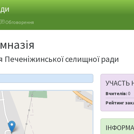
ади
Обговорення
імназія
ія Печеніжинської селищної ради
УЧАСТЬ 
Вчителів:
0
Рейтинг зак
ІНФОРМА