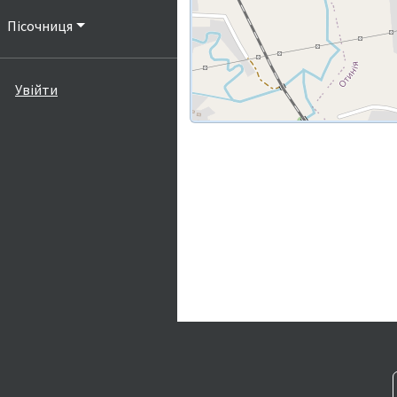
Пісочниця
Увійти