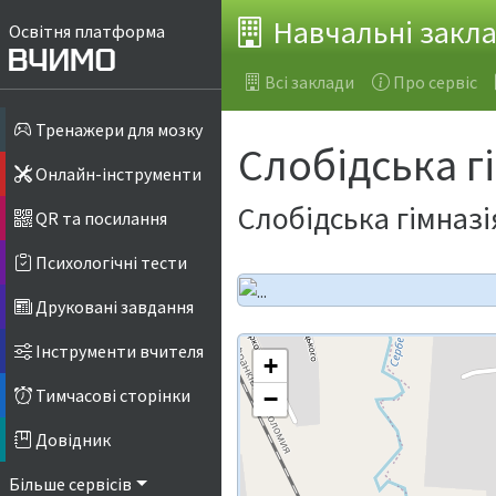
Навчальні закл
Освітня платформа
Всі заклади
Про сервіс
Тренажери для мозку
Слобідська г
Онлайн-інструменти
Слобідська гімназ
QR та посилання
Психологічні тести
Друковані завдання
Інструменти вчителя
+
Тимчасові сторінки
−
Довідник
Більше сервісів