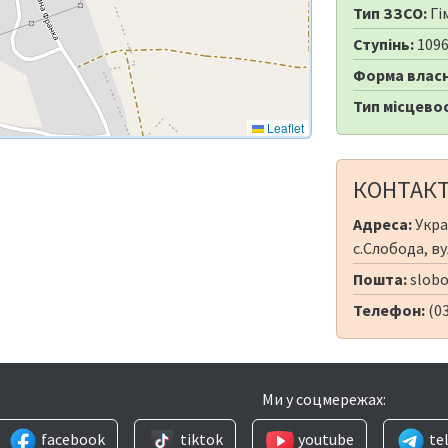
Тип ЗЗСО:
Гі
Ступінь:
109
Форма власн
Тип місцевос
Leaflet
КОНТАК
Адреса:
Укра
с.Слобода, ву
Пошта:
slobo
Телефон:
(03
Ми у соцмережах:
facebook
tiktok
youtube
te