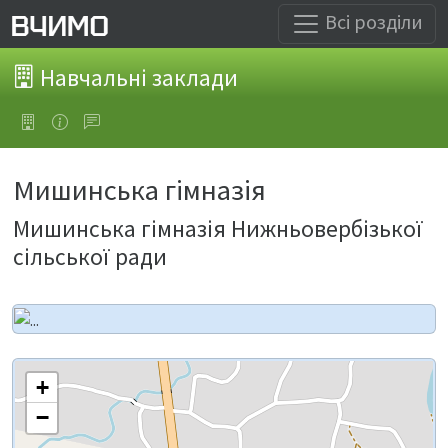
Всі розділи
Навчальні заклади
Мишинська гімназія
Мишинська гімназія Нижньовербізької
сільської ради
+
−