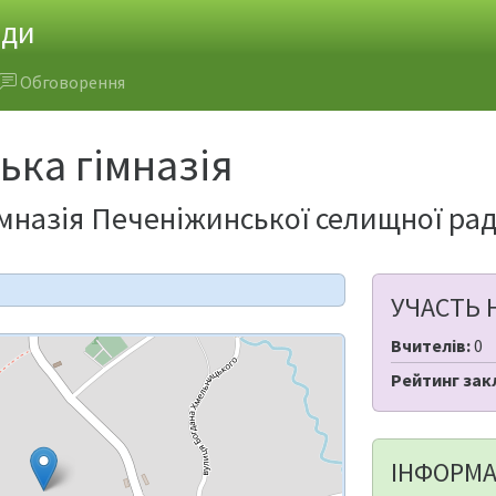
ади
Обговорення
ка гімназія
мназія Печеніжинської селищної ра
УЧАСТЬ 
Вчителів:
0
Рейтинг зак
ІНФОРМА