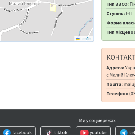
Тип ЗЗСО:
Гі
Ступінь:
I-II
Форма власн
Тип місцевос
Leaflet
КОНТАК
Адреса:
Укра
с.Малий Ключі
Пошта:
maluj
Телефон:
(03
Ми у соцмережах:
facebook
tiktok
youtube
te