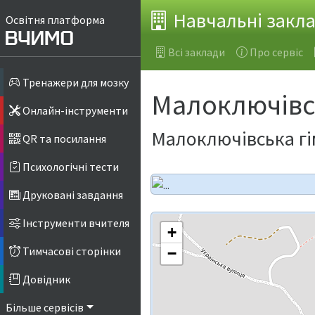
Навчальні закл
Освітня платформа
Всі заклади
Про сервіс
Тренажери для мозку
Малоключівсь
Онлайн-інструменти
Малоключівська гі
QR та посилання
Психологічні тести
Друковані завдання
Інструменти вчителя
+
Тимчасові сторінки
−
Довідник
Більше сервісів