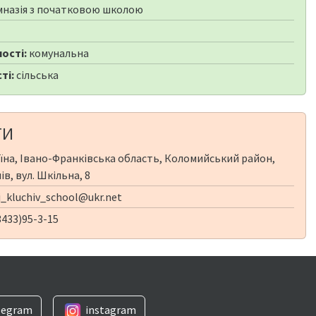
мназія з початковою школою
ості:
комунальна
ті:
сільська
ТИ
їна, Івано-Франківська область, Коломийський район,
в, вул. Шкільна, 8
_kluchiv_school@ukr.net
433)95-3-15
legram
instagram