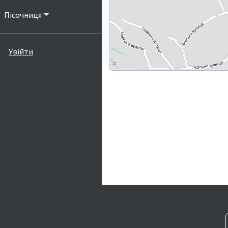
Пісочниця
Увійти