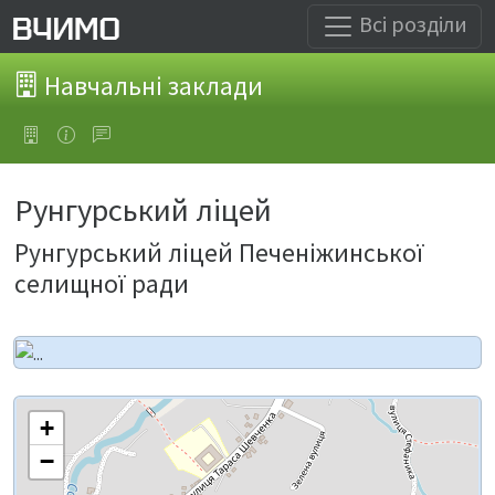
Всі розділи
Навчальні заклади
Рунгурський ліцей
Рунгурський ліцей Печеніжинської
селищної ради
+
−