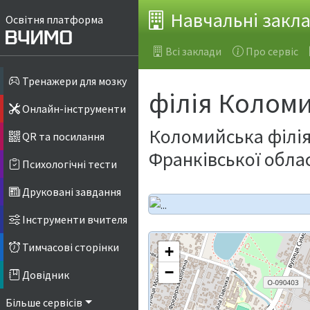
Навчальні закл
Освітня платформа
Всі заклади
Про сервіс
Тренажери для мозку
філія Коломи
Онлайн-інструменти
Коломийська філія
QR та посилання
Франківської облас
Психологічні тести
Друковані завдання
Інструменти вчителя
Тимчасові сторінки
+
−
Довідник
Більше сервісів