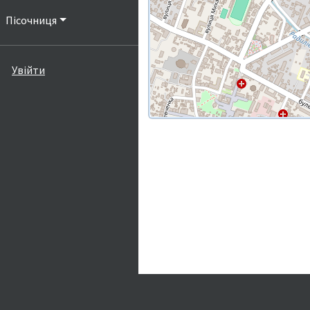
Пісочниця
Увійти