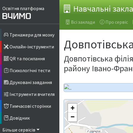
Навчальні закл
Освітня платформа
Всі заклади
Про сервіс
Тренажери для мозку
Довпотівська
Онлайн-інструменти
Довпотівська філі
QR та посилання
району Івано-Франк
Психологічні тести
Друковані завдання
Інструменти вчителя
Тимчасові сторінки
+
−
Довідник
Більше сервісів