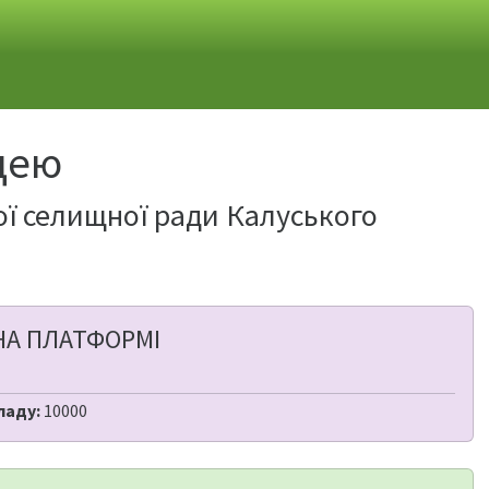
іцею
ої селищної ради Калуського
НА ПЛАТФОРМІ
ладу:
10000