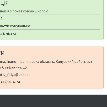
ЦІЯ
мназія з початковою школою
84
ості:
комунальна
ті:
міська
ТИ
їна, Івано-Франківська область, Калуський район, смт
л. Стефаника, 15
tiv_filiya@ukr.net
472)98-4-24