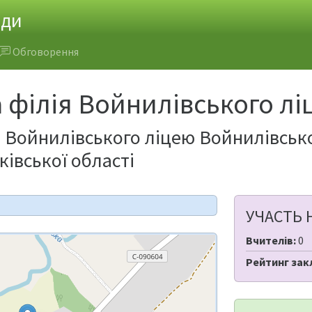
ади
Обговорення
 філія Войнилівського л
я Войнилівського ліцею Войнилівськ
івської області
УЧАСТЬ 
Вчителів:
0
Рейтинг зак