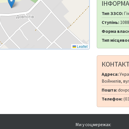
ІНФОРМА
Тип ЗЗСО:
Гі
Ступінь:
108
Форма власн
Тип місцевос
Leaflet
КОНТАК
Адреса:
Укра
Войнилів, ву
Пошта:
dovpo
Телефон:
(03
Ми у соцмережах: