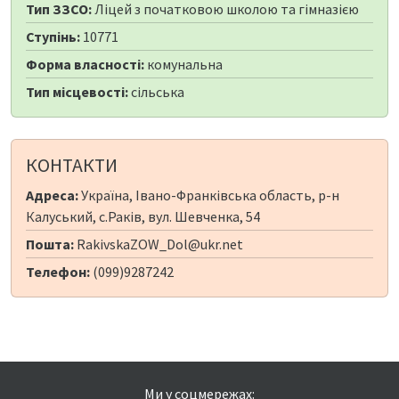
Тип ЗЗСО:
Ліцей з початковою школою та гімназією
Ступінь:
10771
Форма власності:
комунальна
Тип місцевості:
сільська
КОНТАКТИ
Адреса:
Україна, Івано-Франківська область, р-н
Калуський, с.Раків, вул. Шевченка, 54
Пошта:
RakivskaZOW_Dol@ukr.net
Телефон:
(099)9287242
Ми у соцмережах: