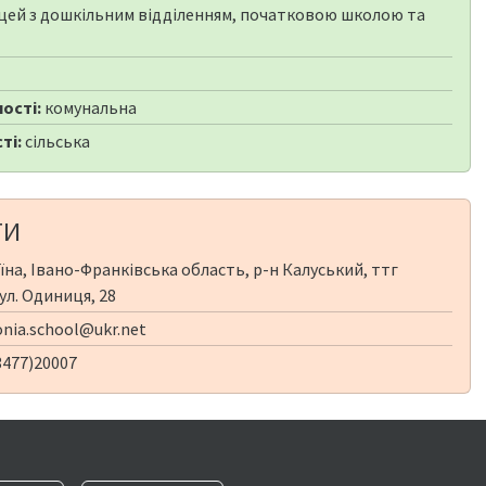
цей з дошкільним відділенням, початковою школою та
ості:
комунальна
ті:
сільська
ТИ
їна, Івано-Франківська область, р-н Калуський, ттг
ул. Одиниця, 28
nia.school@ukr.net
3477)20007