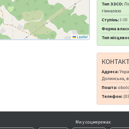
Тип ЗЗСО:
Лі
гімназією
Ступінь:
I-III
Форма власн
Leaflet
Тип місцевос
КОНТАК
Адреса:
Укра
Долинська, в
Пошта:
obolo
Телефон:
(0
Ми у соцмережах: