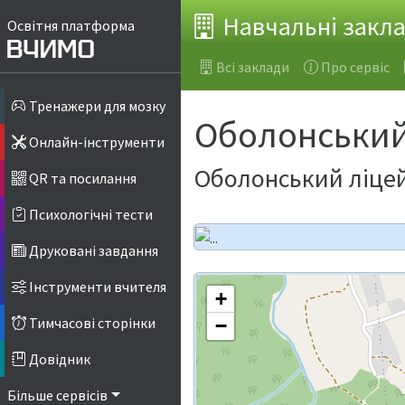
Навчальні закл
Освітня платформа
Всі заклади
Про сервіс
Тренажери для мозку
Оболонський
Онлайн-інструменти
Оболонський ліцей
QR та посилання
Психологічні тести
Друковані завдання
Інструменти вчителя
+
Тимчасові сторінки
−
Довідник
Більше сервісів