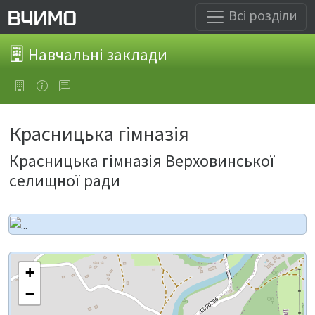
Всі розділи
Навчальні заклади
Красницька гімназія
Красницька гімназія Верховинської
селищної ради
+
−