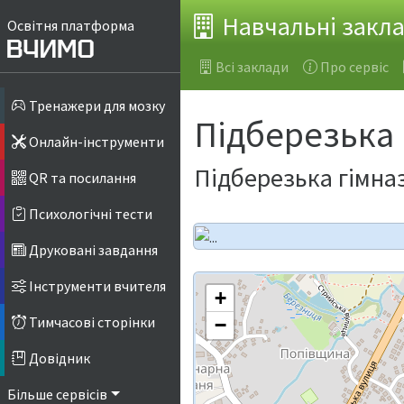
Навчальні закл
Освітня платформа
Всі заклади
Про сервіс
Тренажери для мозку
Підберезька 
Онлайн-інструменти
Підберезька гімназ
QR та посилання
Психологічні тести
Друковані завдання
Інструменти вчителя
+
Тимчасові сторінки
−
Довідник
Більше сервісів