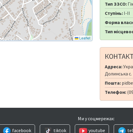
Тип ЗЗСО:
Гі
Ступінь:
I-II
Форма власн
Тип місцевос
Leaflet
КОНТАК
Адреса:
Укра
Долинська с.
Пошта:
pidb
Телефон:
(0
Ми у соцмережах:
facebook
tiktok
youtube
te