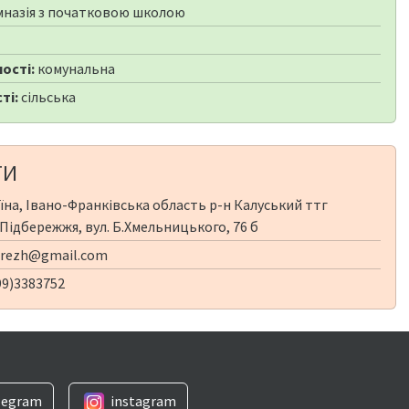
мназія з початковою школою
ості:
комунальна
ті:
сільська
ТИ
їна, Івано-Франківська область р-н Калуський ттг
 Підбережжя, вул. Б.Хмельницького, 76 б
erezh@gmail.com
99)3383752
legram
instagram