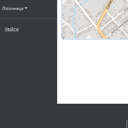
Пісочниця
Увійти