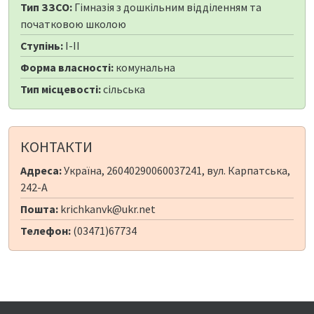
Тип ЗЗСО:
Гімназія з дошкільним відділенням та
початковою школою
Ступінь:
I-II
Форма власності:
комунальна
Тип місцевості:
сільська
КОНТАКТИ
Адреса:
Україна, 26040290060037241, вул. Карпатська,
242-A
Пошта:
krichkanvk@ukr.net
Телефон:
(03471)67734