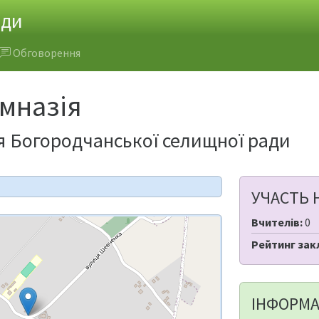
ади
Обговорення
імназія
ія Богородчанської селищної ради
УЧАСТЬ 
Вчителів:
0
Рейтинг зак
ІНФОРМА