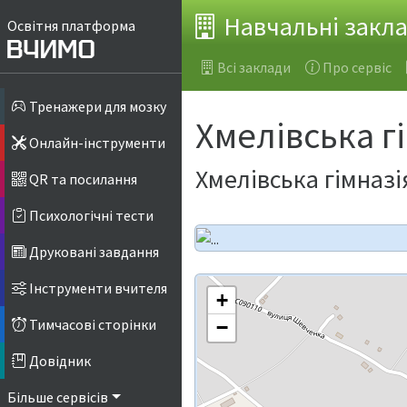
Навчальні закл
Освітня платформа
Всі заклади
Про сервіс
Тренажери для мозку
Хмелівська г
Онлайн-інструменти
Хмелівська гімназ
QR та посилання
Психологічні тести
Друковані завдання
Інструменти вчителя
+
Тимчасові сторінки
−
Довідник
Більше сервісів