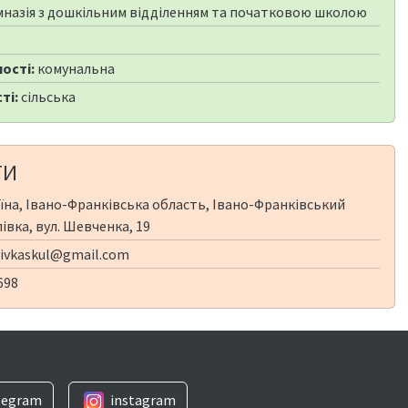
мназія з дошкільним відділенням та початковою школою
ості:
комунальна
ті:
сільська
ТИ
їна, Івано-Франківська область, Івано-Франківський
лівка, вул. Шевченка, 19
ivkaskul@gmail.com
698
legram
instagram