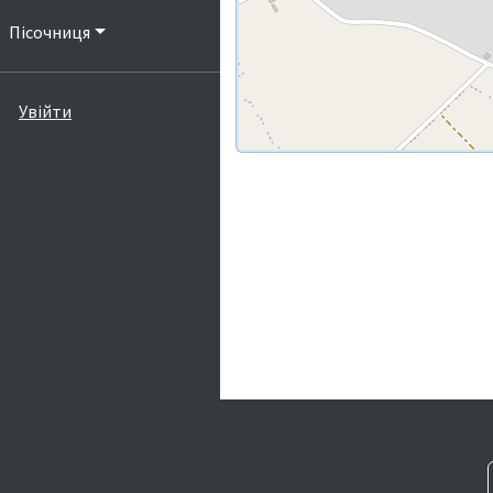
Пісочниця
Увійти