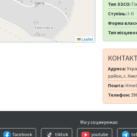
Тип ЗЗСО:
Гі
Ступінь:
I-II
Форма власн
Тип місцевос
Leaflet
КОНТАК
Адреса:
Укра
район, с. Хме
Пошта:
Hmel
Телефон:
39
Ми у соцмережах:
facebook
tiktok
youtube
te