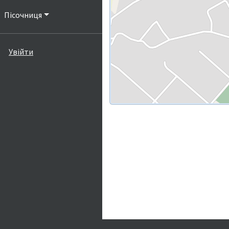
Пісочниця
Увійти