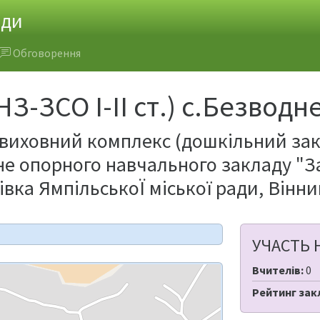
ади
Обговорення
З-ЗСО І-ІІ ст.) с.Безводн
виховний комплекс (дошкільний закла
не опорного навчального закладу "За
игівка ЯмпільськоЇ міської ради, Вінн
УЧАСТЬ 
Вчителів:
0
Рейтинг зак