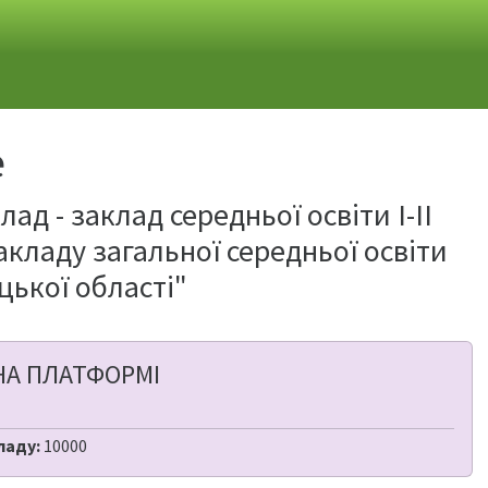
е
д - заклад середньої освіти І-ІІ
кладу загальної середньої освіти
ицької області"
НА ПЛАТФОРМІ
ладу:
10000