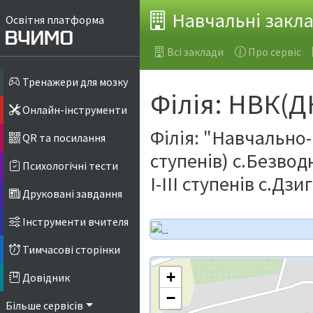
Навчальні закл
Освітня платформа
Всі заклади
Про сервіс
Тренажери для мозку
Філія: НВК(ДН
Онлайн-інструменти
Філія: "Навчально-
QR та посилання
ступенів) с.Безвод
Психологічні тести
І-ІІІ ступенів с.Дз
Друковані завдання
Інструменти вчителя
Тимчасові сторінки
+
Довідник
−
Більше сервісів