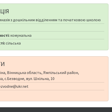
ЦІЯ
мназія з дошкільним відділенням та початковою школою
ості:
комунальна
ті:
сільська
ТИ
їна, Вінницька область, Ямпільський район,
, с.Безводне, вул. Шкільна, 10
zvodne@ukr.net