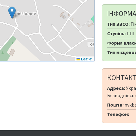
ІНФОРМА
Тип ЗЗСО:
Гі
Ступінь:
I-III
Форма власн
Тип місцевос
Leaflet
КОНТАК
Адреса:
Укра
Безводнівська
Пошта:
nvkbe
Телефон: