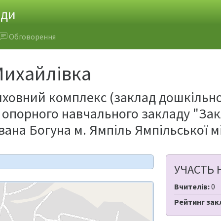
ади
Обговорення
Михайлівка
ховний комплекс (заклад дошкільної 
а опорного навчального закладу "Закл
Івана Богуна м. Ямпіль Ямпільської м
УЧАСТЬ 
Вчителів:
0
Рейтинг зак