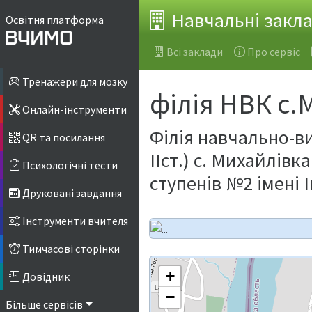
Навчальні закл
Освітня платформа
Всі заклади
Про сервіс
Тренажери для мозку
філія НВК с.
Онлайн-інструменти
Філія навчально-ви
QR та посилання
ІІст.) с. Михайлівк
Психологічні тести
ступенів №2 імені 
Друковані завдання
Інструменти вчителя
Тимчасові сторінки
+
Довідник
−
Більше сервісів