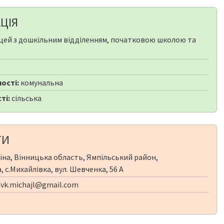
ЦІЯ
цей з дошкільним відділенням, початковою школою та
ості:
комунальна
ті:
сільська
ТИ
їна, Вінницька область, Ямпільський район,
 с.Михайлівка, вул. Шевченка, 56 А
.nvk.michajl@gmail.com