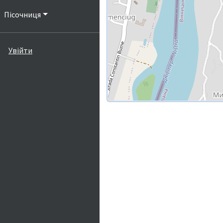
Пісочниця
Увійти