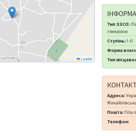
ІНФОРМА
Тип ЗЗСО:
Лі
гімназією
Ступінь:
I-II
Форма власн
Leaflet
Тип місцевос
КОНТАК
Адреса:
Укра
Михайлівська,
Пошта:
filia
Телефон: