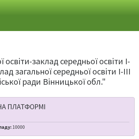
освіти-заклад середньої освіти І-
ад загальної середньої освіти І-ІІІ
іської ради Вінницької обл."
НА ПЛАТФОРМІ
ладу:
10000