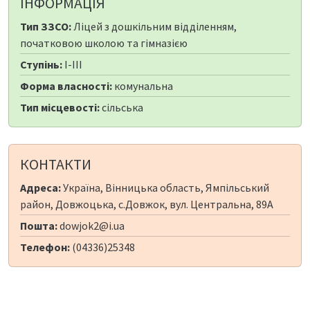
ІНФОРМАЦІЯ
Тип ЗЗСО:
Ліцей з дошкільним відділенням,
початковою школою та гімназією
Ступінь:
I-III
Форма власності:
комунальна
Тип місцевості:
сільська
КОНТАКТИ
Адреса:
Україна, Вінницька область, Ямпільський
район, Довжоцька, с.Довжок, вул. Центральна, 89А
Пошта:
dowjok2@i.ua
Телефон:
(04336)25348