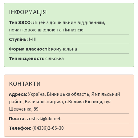
ІНФОРМАЦІЯ
Тип ЗЗСО:
Ліцей з дошкільним відділенням,
початковою школою та гімназією
Ступінь:
I-III
Форма власності:
комунальна
Тип місцевості:
сільська
КОНТАКТИ
Адреса:
Україна, Вінницька область, Ямпільський
район, Великокісницька, с.Велика Кісниця, вул.
Шевченка, 89
Пошта:
zosh.vk@ukr.net
Телефон:
(04336)2-66-30