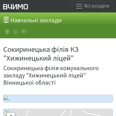
Всі розділи
Навчальні заклади
Сокиринецька філія КЗ
"Хижинецький ліцей"
Сокиринецька філія комунального
закладу "Хижинецький ліцей"
Вінницької області