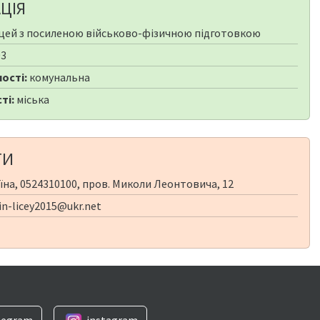
ЦІЯ
цей з посиленою військово-фізичною підготовкою
03
ості:
комунальна
ті:
міська
ТИ
їна, 0524310100, пров. Миколи Леонтовича, 12
in-licey2015@ukr.net
legram
instagram