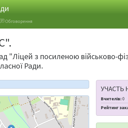
ади
Обговорення
".
д "Ліцей з посиленою військово-фі
ласної Ради.
УЧАСТЬ 
Вчителів:
0
Рейтинг зак