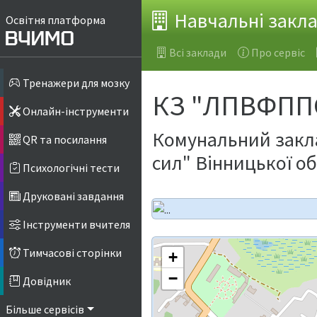
Навчальні закл
Освітня платформа
Всі заклади
Про сервіс
Тренажери для мозку
КЗ "ЛПВФППС
Онлайн-інструменти
Комунальний закла
QR та посилання
сил" Вінницької об
Психологічні тести
Друковані завдання
Інструменти вчителя
Тимчасові сторінки
+
−
Довідник
Більше сервісів