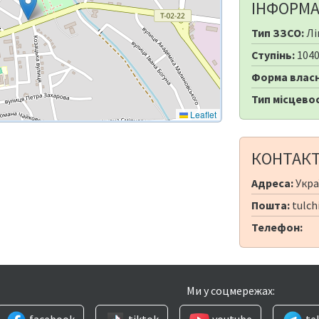
ІНФОРМА
Тип ЗЗСО:
Лі
Ступінь:
104
Форма власн
Тип місцевос
Leaflet
КОНТАК
Адреса:
Укра
Пошта:
tulch
Телефон:
Ми у соцмережах:
facebook
tiktok
youtube
te