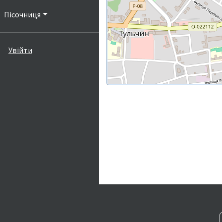
Пісочниця
Увійти