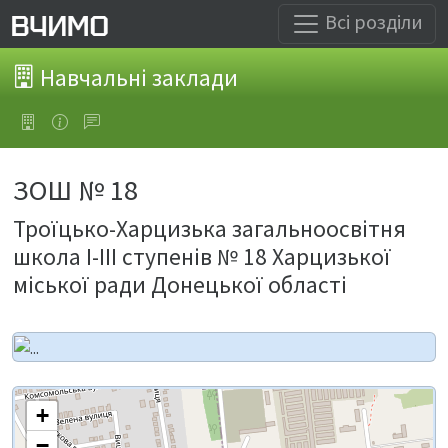
Всі розділи
Навчальні заклади
ЗОШ № 18
Троїцько-Харцизька загальноосвітня
школа І-ІІІ ступенів № 18 Харцизької
міської ради Донецької області
+
−