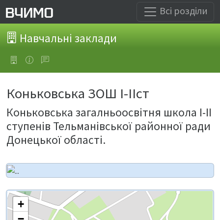
Всі розділи
Навчальні заклади
Коньковська ЗОШ І-ІІст
Коньковська загалньоосвітня школа І-ІІ
ступенів Тельманівської районної ради
Донецької області.
+
−