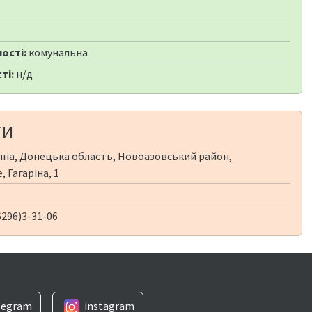
ості:
комунальна
ті:
н/д
ТИ
їна, Донецька область, Новоазовський район,
 Гагаріна, 1
296)3-31-06
legram
instagram