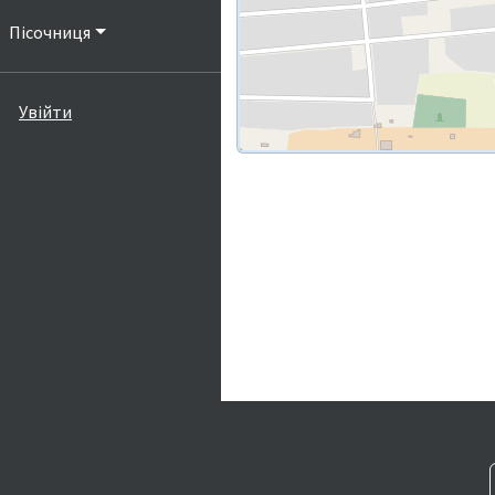
Пісочниця
Увійти