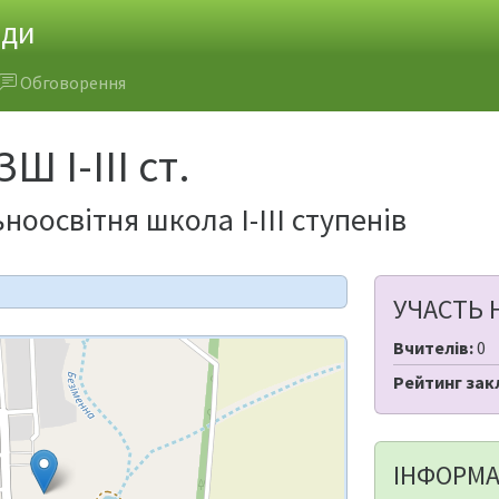
ади
Обговорення
 І-ІІІ ст.
оосвітня школа І-ІІІ ступенів
УЧАСТЬ 
Вчителів:
0
Рейтинг зак
ІНФОРМА