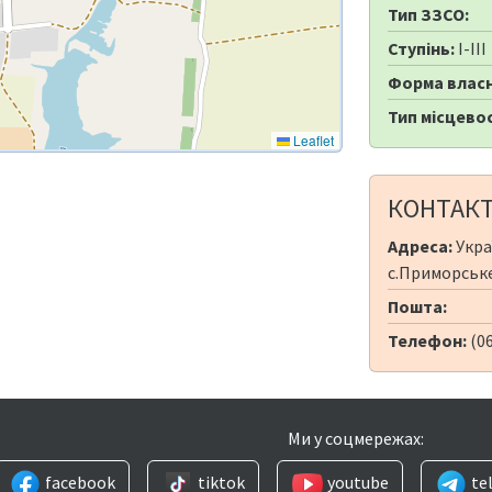
Тип ЗЗСО:
Ступінь:
I-III
Форма власн
Тип місцевос
Leaflet
КОНТАК
Адреса:
Укра
с.Приморське,
Пошта:
Телефон:
(06
Ми у соцмережах:
facebook
tiktok
youtube
te