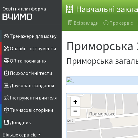
Навчальні закл
Освітня платформа
Всі заклади
Про сервіс
Тренажери для мозку
Приморська ЗШ
Онлайн-інструменти
Приморська загальн
QR та посилання
Психологічні тести
Друковані завдання
Інструменти вчителя
+
Тимчасові сторінки
−
Довідник
Більше сервісів