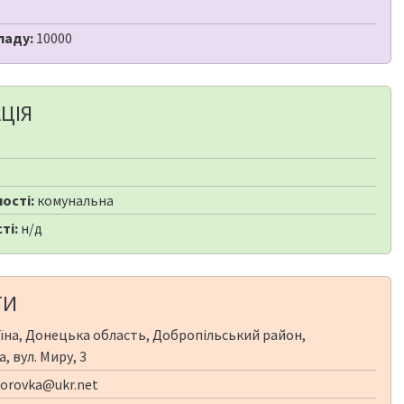
ладу:
10000
ЦІЯ
ості:
комунальна
ті:
н/д
ТИ
їна, Донецька область, Добропільський район,
, вул. Миру, 3
orovka@ukr.net