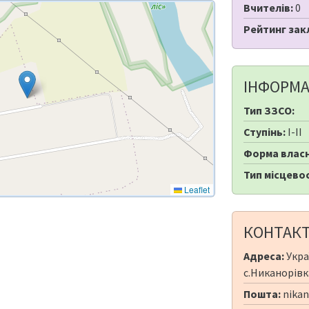
Вчителів:
0
Рейтинг зак
ІНФОРМА
Тип ЗЗСО:
Ступінь:
I-II
Форма власн
Тип місцевос
Leaflet
КОНТАК
Адреса:
Укра
с.Никанорівка
Пошта:
nikan