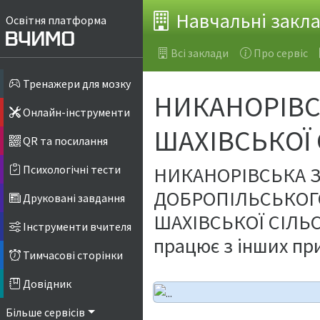
Навчальні закл
Освітня платформа
Всі заклади
Про сервіс
Тренажери для мозку
НИКАНОРІВСЬ
Онлайн-інструменти
ШАХІВСЬКОЇ
QR та посилання
НИКАНОРІВСЬКА З
Психологічні тести
ДОБРОПІЛЬСЬКОГО
Друковані завдання
ШАХІВСЬКОЇ СІЛЬ
Інструменти вчителя
працює з інших пр
Тимчасові сторінки
Довідник
Більше сервісів