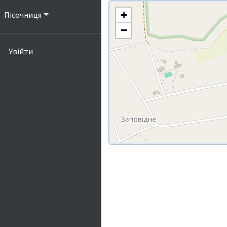
+
Пісочниця
−
Увійти