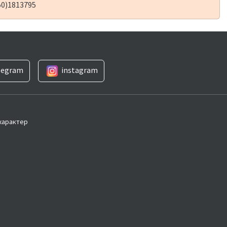
50)1813795
legram
instagram
 характер