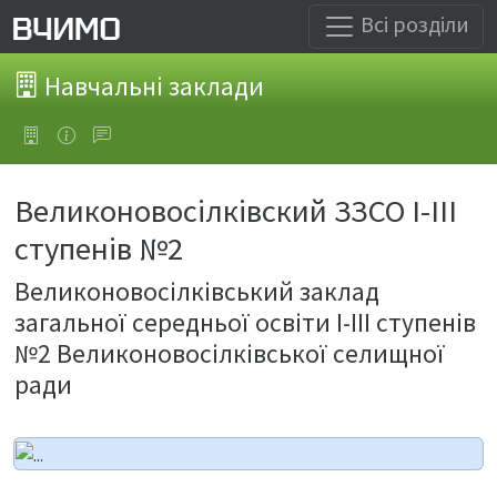
Всі розділи
Навчальні заклади
Великоновосілківский ЗЗСО І-ІІІ
ступенів №2
Великоновосілківський заклад
загальної середньої освіти І-ІІІ ступенів
№2 Великоновосілківської селищної
ради