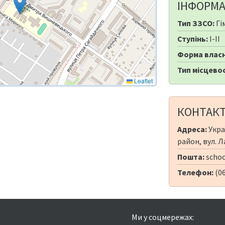
ІНФОРМА
Тип ЗЗСО:
Гі
Ступінь:
I-II
Форма власн
Тип місцевос
Leaflet
КОНТАК
Адреса:
Укра
район, вул. Л
Пошта:
scho
Телефон:
(06
Ми у соцмережах: