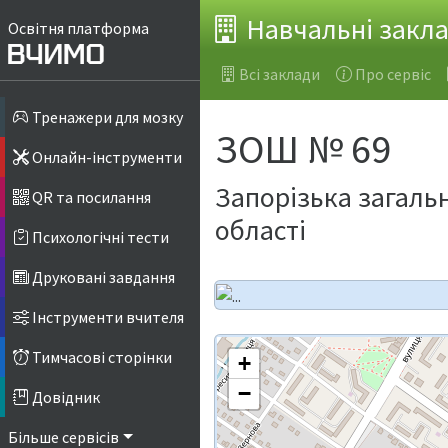
Навчальні закл
Освітня платформа
Всі заклади
Про сервіс
Тренажери для мозку
ЗOШ № 69
Онлайн-інструменти
Запорізька загальн
QR та посилання
області
Психологічні тести
Друковані завдання
Інструменти вчителя
Тимчасові сторінки
+
−
Довідник
Більше сервісів