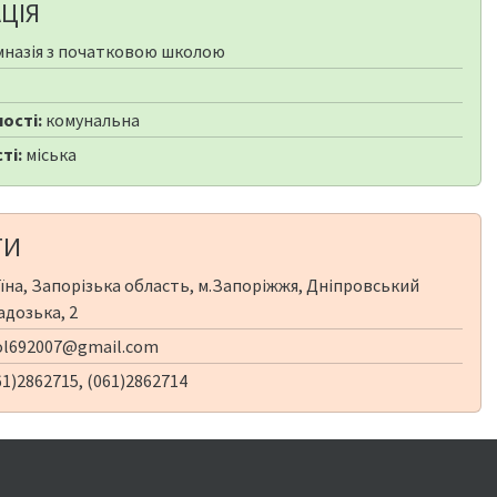
ЦІЯ
мназія з початковою школою
ості:
комунальна
ті:
міська
ТИ
їна, Запорізька область, м.Запоріжжя, Дніпровський
адозька, 2
ol692007@gmail.com
1)2862715, (061)2862714