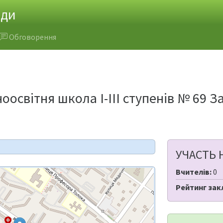
ади
Обговорення
оосвітня школа І-ІІІ ступенів № 69 З
УЧАСТЬ 
Вчителів:
0
Рейтинг зак