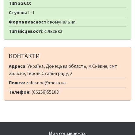
Тип ЗЗСО:
Ступінь:
I-II
Форма власності:
комунальна
Тип місцевості:
сільська
КОНТАКТИ
Адреса:
Україна, Донецька область, м.Сніжне, смт
Залісне, Героїв Сталінграду, 2
Пошта:
zalesnoe@meta.ua
Телефон:
(06256)55103
Ми у соцмережах: