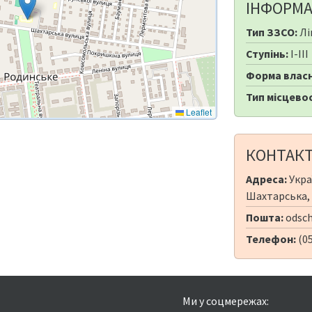
ІНФОРМА
Тип ЗЗСО:
Лі
Ступінь:
I-III
Форма власн
Тип місцевос
Leaflet
КОНТАК
Адреса:
Укра
Шахтарська,
Пошта:
odsc
Телефон:
(0
Ми у соцмережах: