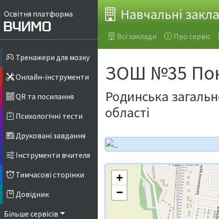
Навчальні закл
Освітня платформа
Всі заклади
Про сервіс
Тренажери для мозку
ЗОШ №35 Пок
Онлайн-інструменти
Родинська загально
QR та посилання
області
Психологічні тести
Друковані завдання
Інструменти вчителя
Тимчасові сторінки
+
−
Довідник
Більше сервісів