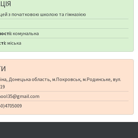
ЦІЯ
цей з початковою школою та гімназією
ості:
комунальна
ті:
міська
ТИ
їна, Донецька область, м.Покровськ, м.Родинське, вул.
 19
hool35@gmail.com
50)4705009