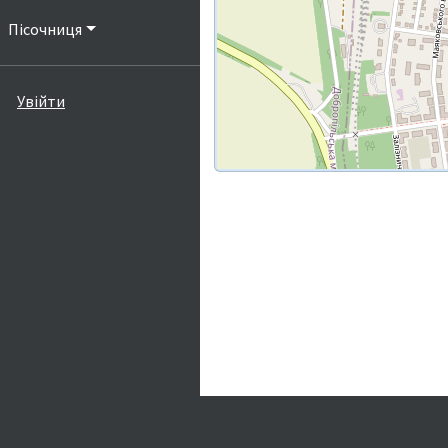
Пісочниця
Увійти