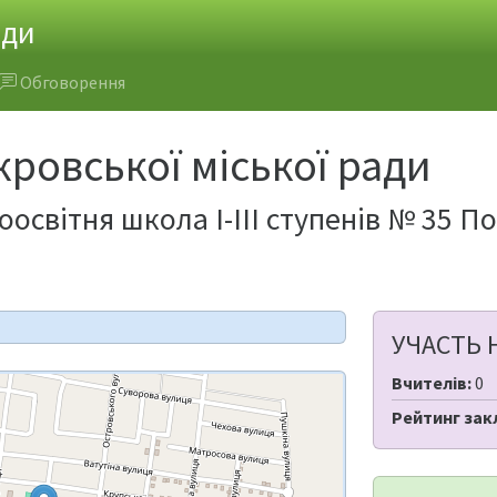
ади
Обговорення
ровської міської ради
освітня школа І-ІІІ ступенів № 35 П
УЧАСТЬ 
Вчителів:
0
Рейтинг зак