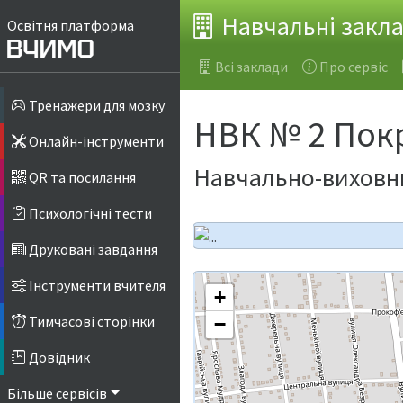
Навчальні закл
Освітня платформа
Всі заклади
Про сервіс
Тренажери для мозку
НВК № 2 Покр
Онлайн-інструменти
Навчально-виховни
QR та посилання
Психологічні тести
Друковані завдання
Інструменти вчителя
+
Тимчасові сторінки
−
Довідник
Більше сервісів