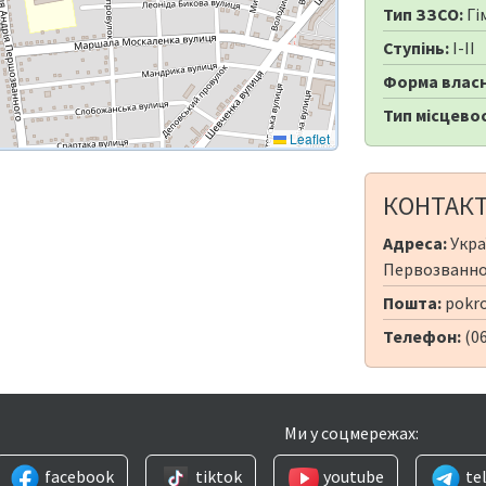
Тип ЗЗСО:
Гі
Ступінь:
I-II
Форма власн
Тип місцевос
Leaflet
КОНТАК
Адреса:
Укра
Первозванно
Пошта:
pokr
Телефон:
(06
Ми у соцмережах:
facebook
tiktok
youtube
te