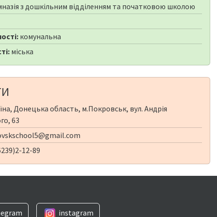
мназія з дошкільним відділенням та початковою школою
ості:
комунальна
ті:
міська
ТИ
їна, Донецька область, м.Покровськ, вул. Андрія
го, 63
ovskschool5@gmail.com
239)2-12-89
legram
instagram