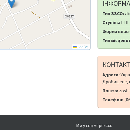
ІНФОРМА
Тип ЗЗСО:
Лі
Ступінь:
I-III
Форма власн
Тип місцевос
Leaflet
КОНТАК
Адреса:
Укра
Дробишеве, в
Пошта:
zosh-
Телефон:
(06
Ми у соцмережах: