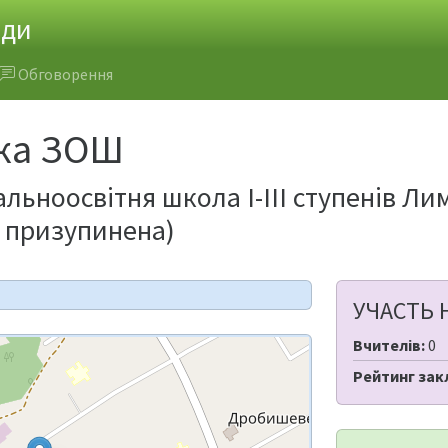
ади
Обговорення
ка ЗОШ
ьноосвітня школа І-ІІІ ступенів Ли
ь призупинена)
УЧАСТЬ 
Вчителів:
0
Рейтинг зак