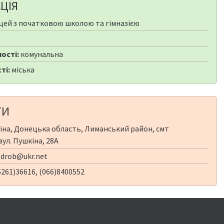
ЦІЯ
цей з початковою школою та гімназією
ості:
комунальна
ті:
міська
ТИ
їна, Донецька область, Лиманський район, смт
ул. Пушкіна, 28А
drob@ukr.net
261)36616, (066)8400552