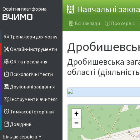
Навчальні закл
Освітня платформа
Всі заклади
Про сервіс
Тренажери для мозку
Дробишевсь
Онлайн-інструменти
Дробишевська загал
QR та посилання
області (діяльніст
Психологічні тести
Друковані завдання
Інструменти вчителя
Тимчасові сторінки
+
−
Довідник
Більше сервісів