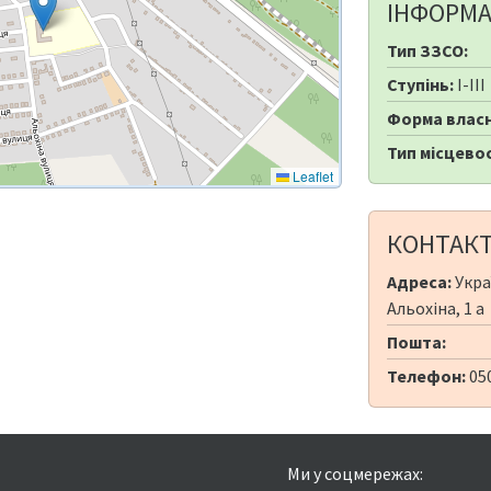
ІНФОРМА
Тип ЗЗСО:
Ступінь:
I-III
Форма власн
Тип місцевос
Leaflet
КОНТАК
Адреса:
Укра
Альохіна, 1 а
Пошта:
Телефон:
05
Ми у соцмережах: