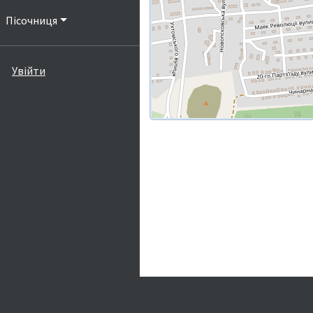
Пісочниця
Увійти