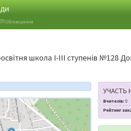
ади
Обговорення
світня школа І-ІІІ ступенів №128 До
УЧАСТЬ 
Вчителів:
0
Рейтинг зак