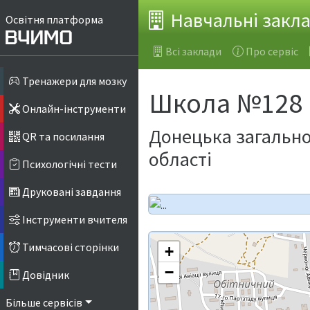
Навчальні закл
Освітня платформа
Всі заклади
Про сервіс
Тренажери для мозку
Школа №128
Онлайн-інструменти
Донецька загальноо
QR та посилання
області
Психологічні тести
Друковані завдання
Інструменти вчителя
Тимчасові сторінки
+
−
Довідник
Більше сервісів