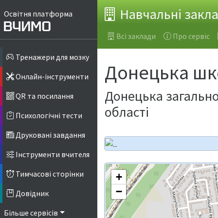
Навчальні закл
Освітня платформа
Всі заклади
Про сервіс
Тренажери для мозку
Донецька шк
Онлайн-інструменти
Донецька загальноо
QR та посилання
області
Психологічні тести
Друковані завдання
Інструменти вчителя
Тимчасові сторінки
+
−
Довідник
Більше сервісів