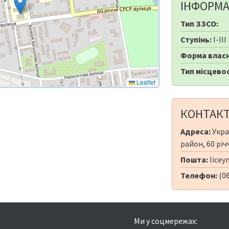
ІНФОРМА
Тип ЗЗСО:
Ступінь:
I-III
Форма власн
Тип місцевос
Leaflet
КОНТАК
Адреса:
Укра
район, 60 річ
Пошта:
licey
Телефон:
(06
Ми у соцмережах: