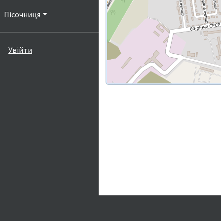
Пісочниця
Увійти