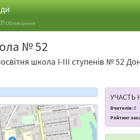
ади
Обговорення
ола № 52
світня школа І-ІІІ ступенів № 52 До
УЧАСТЬ 
Вчителів:
0
Рейтинг зак