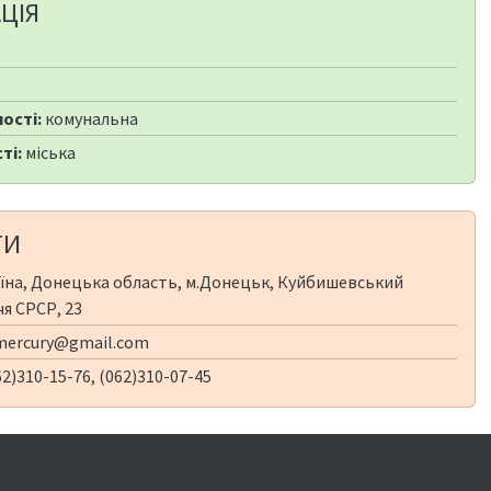
ЦІЯ
ості:
комунальна
ті:
міська
ТИ
їна, Донецька область, м.Донецьк, Куйбишевський
чя СРСР, 23
mercury@gmail.com
2)310-15-76, (062)310-07-45