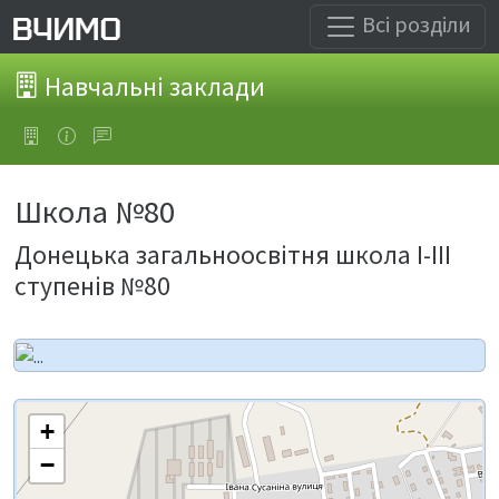
Всі розділи
Навчальні заклади
Школа №80
Донецька загальноосвітня школа І-ІІІ
ступенів №80
+
−