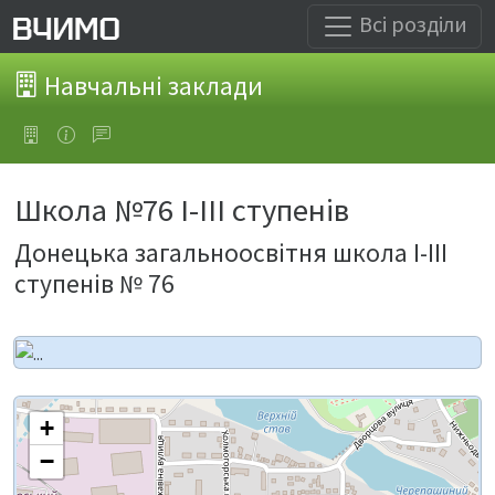
Всі розділи
Навчальні заклади
Школа №76 І-ІІІ ступенів
Донецька загальноосвітня школа І-ІІІ
ступенів № 76
+
−