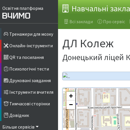
Навчальні закл
Освітня платформа
Всі заклади
Про сервіс
Тренажери для мозку
ДЛ Колеж
Онлайн-інструменти
Донецький ліцей К
QR та посилання
Психологічні тести
Друковані завдання
Інструменти вчителя
+
Тимчасові сторінки
−
Довідник
Більше сервісів