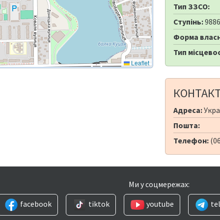
Тип ЗЗСО:
Ступінь:
988
Форма власн
Тип місцевос
Leaflet
КОНТАК
Адреса:
Укра
Пошта:
Телефон:
(0
Ми у соцмережах:
facebook
tiktok
youtube
te