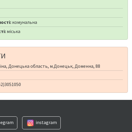
6
ості:
комунальна
ті:
міська
ТИ
їна, Донецька область, м.Донецьк, Доменна, 88
62)3051050
legram
instagram