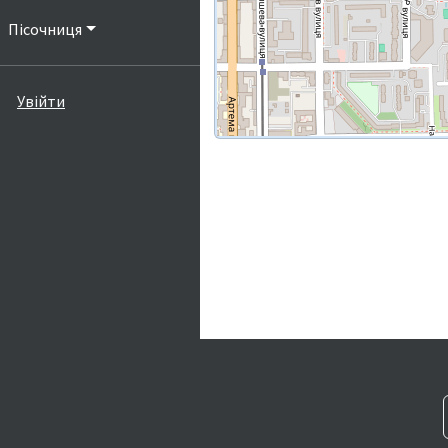
Пісочниця
Увійти