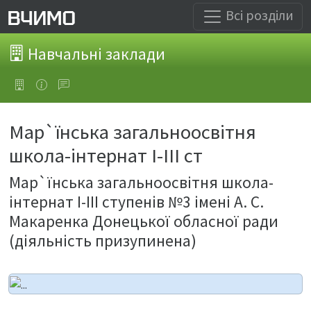
Всі розділи
Навчальні заклади
Мар`їнська загальноосвітня
школа-інтернат І-ІІІ ст
Мар`їнська загальноосвітня школа-
інтернат І-ІІІ ступенів №3 імені А. С.
Макаренка Донецької обласної ради
(діяльність призупинена)