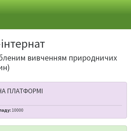
інтернат
ибленим вивченням природничих
ин)
НА ПЛАТФОРМІ
ладу:
10000