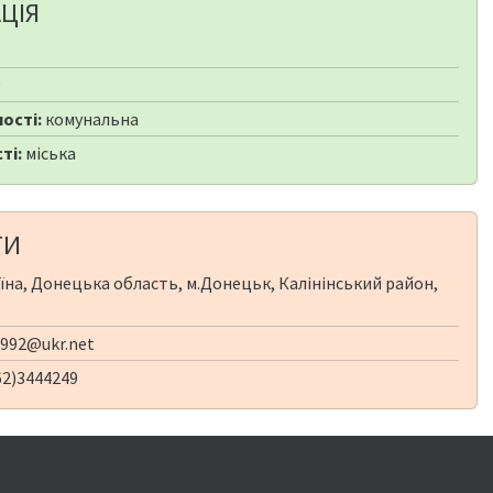
ЦІЯ
9
ості:
комунальна
ті:
міська
ТИ
їна, Донецька область, м.Донецьк, Калінінський район,
992@ukr.net
62)3444249