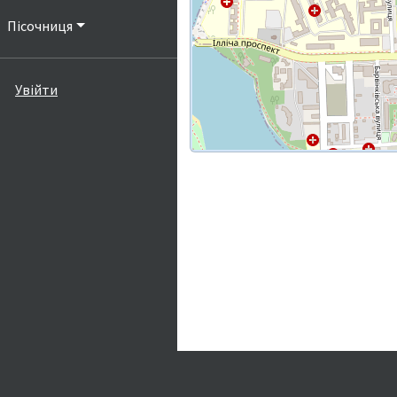
Пісочниця
Увійти