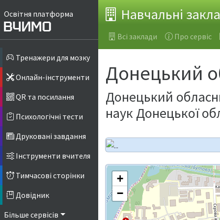
Навчальні закл
Освітня платформа
Всі заклади
Про сервіс
Тренажери для мозку
Донецький о
Онлайн-інструменти
Донецький обласн
QR та посилання
наук Донецької об
Психологічні тести
Друковані завдання
Інструменти вчителя
Тимчасові сторінки
+
−
Довідник
Більше сервісів