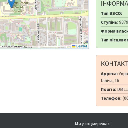
ІНФОРМА
Тип ЗЗСО:
Ступінь:
987
Форма власн
Тип місцевос
Leaflet
КОНТАК
Адреса:
Укра
Ілліча, 16
Пошта:
DML1
Телефон:
(0
Ми у соцмережах: