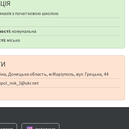
ЦІЯ
мназія з початковою школою
9
ості:
комунальна
ті:
міська
ТИ
їна, Донецька область, м.Маріуполь, вул. Грецька, 44
pol_nvk_1@ukr.net
legram
instagram