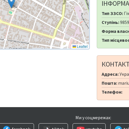
ІНФОРМА
Тип ЗЗСО:
Гі
Ступінь:
985
Форма власн
Тип місцевос
Leaflet
КОНТАК
Адреса:
Укра
Пошта:
mariu
Телефон:
Ми у соцмережах:
facebook
tiktok
youtube
te