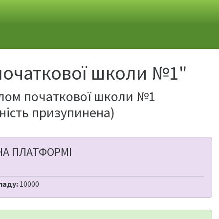
 початкової школи №1"
ілом початкової школи №1
ьність призупинена)
НА ПЛАТФОРМІ
ладу:
10000