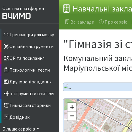
Навчальні закл
Освітня платформа
Всі заклади
Про сервіс
Тренажери для мозку
"Гімназія зі
Онлайн-інструменти
Комунальний закла
QR та посилання
Маріупольської міс
Психологічні тести
Друковані завдання
Інструменти вчителя
Тимчасові сторінки
+
−
Довідник
Більше сервісів