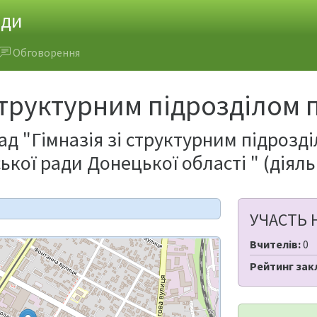
ади
Обговорення
 структурним підрозділом
д "Гімназія зі структурним підрозд
ької ради Донецької області " (діял
УЧАСТЬ 
Вчителів:
0
Рейтинг зак