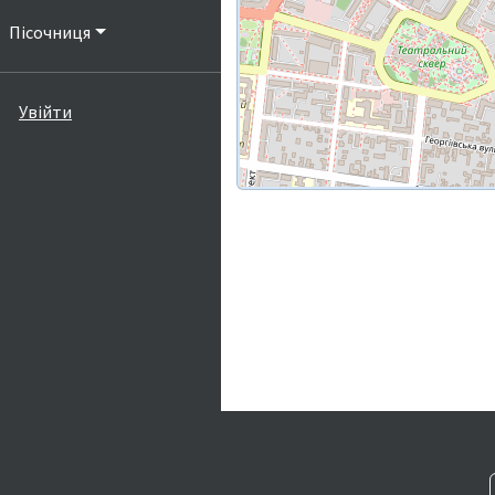
Пісочниця
Увійти