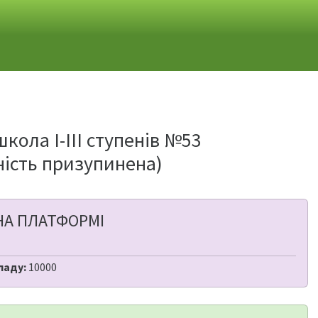
ола І-ІІІ ступенів №53
ність призупинена)
НА ПЛАТФОРМІ
ладу:
10000