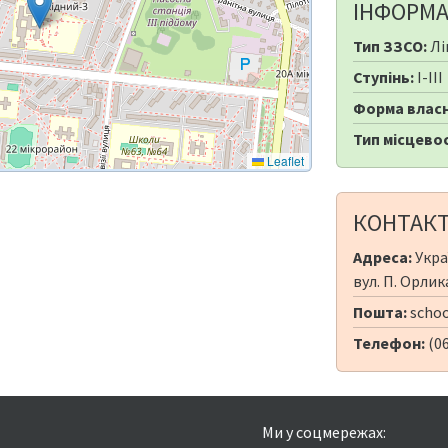
ІНФОРМА
Тип ЗЗСО:
Лі
Ступінь:
I-III
Форма власн
Тип місцевос
Leaflet
КОНТАК
Адреса:
Укра
вул. П. Орлик
Пошта:
schoo
Телефон:
(06
Ми у соцмережах: