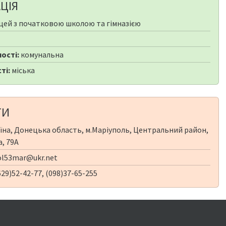
ЦІЯ
цей з початковою школою та гімназією
ості:
комунальна
ті:
міська
ТИ
їна, Донецька область, м.Маріуполь, Центральний район,
а, 79А
l53mar@ukr.net
29)52-42-77, (098)37-65-255