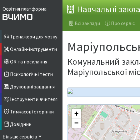
Навчальні закл
Освітня платформа
Всі заклади
Про сервіс
Тренажери для мозку
Маріупольсь
Онлайн-інструменти
Комунальний закла
QR та посилання
Маріупольської міс
Психологічні тести
Друковані завдання
Інструменти вчителя
Тимчасові сторінки
+
−
Довідник
Більше сервісів