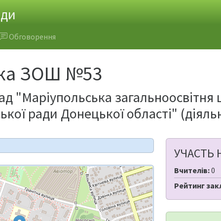
ади
Обговорення
ка ЗОШ №53
д "Маріупольська загальноосвітня шк
ької ради Донецької області" (діяль
УЧАСТЬ 
Вчителів:
0
Рейтинг зак