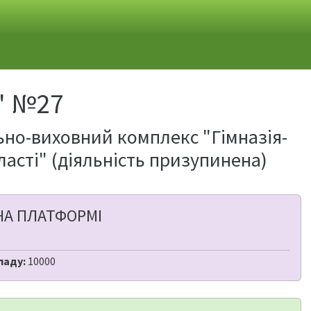
" №27
но-виховний комплекс "Гімназія-
асті" (діяльність призупинена)
НА ПЛАТФОРМІ
ладу:
10000