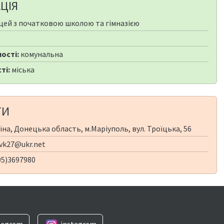
ЦІЯ
цей з початковою школою та гімназією
ості:
комунальна
ті:
міська
ТИ
їна, Донецька область, м.Маріуполь, вул. Троїцька, 56
vk27@ukr.net
95)3697980
legram
instagram