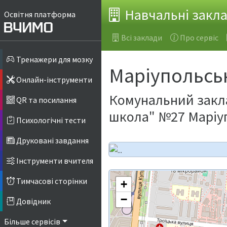
Навчальні закл
Освітня платформа
Всі заклади
Про сервіс
Тренажери для мозку
Маріупольсь
Онлайн-інструменти
Комунальний закла
QR та посилання
школа" №27 Маріуп
Психологічні тести
Друковані завдання
Інструменти вчителя
Тимчасові сторінки
+
−
Довідник
Більше сервісів