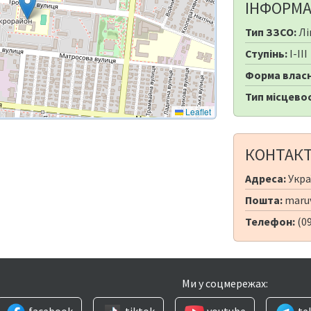
ІНФОРМА
Тип ЗЗСО:
Лі
Ступінь:
I-III
Форма власн
Тип місцевос
Leaflet
КОНТАК
Адреса:
Укра
Пошта:
maru
Телефон:
(0
Ми у соцмережах:
facebook
tiktok
youtube
te