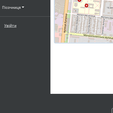
Пісочниця
Увійти