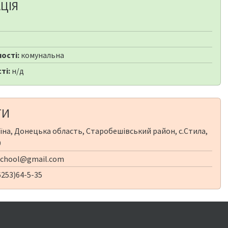
ЦІЯ
ості:
комунальна
ті:
н/д
ТИ
їна, Донецька область, Старобешівський район, с.Стила,
9
school@gmail.com
253)64-5-35