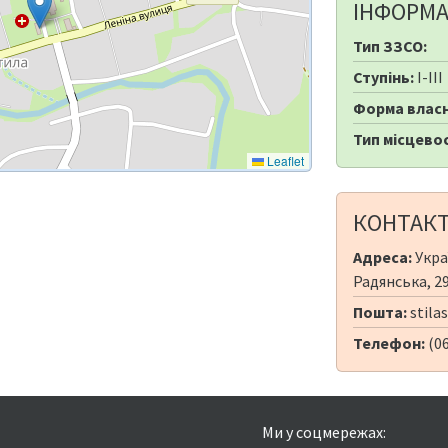
ІНФОРМА
Тип ЗЗСО:
Ступінь:
I-III
Форма власн
Тип місцевос
Leaflet
КОНТАК
Адреса:
Укра
Радянська, 2
Пошта:
stila
Телефон:
(06
Ми у соцмережах: