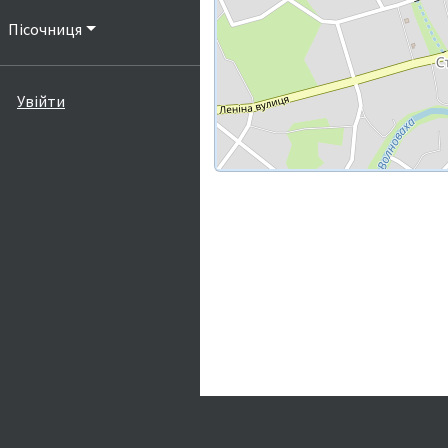
Пісочниця
Увійти