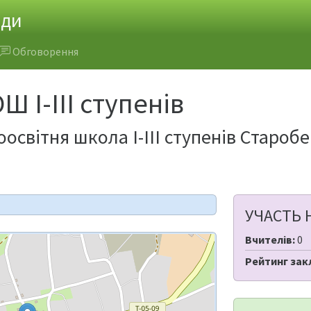
ади
Обговорення
 І-ІІІ ступенів
освітня школа І-ІІІ ступенів Староб
УЧАСТЬ 
Вчителів:
0
Рейтинг зак