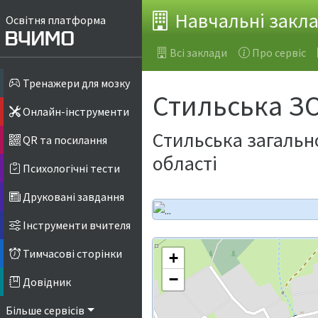
Навчальні закл
Освітня платформа
Всі заклади
Про сервіс
Тренажери для мозку
Стильська ЗОШ
Онлайн-інструменти
Стильська загально
QR та посилання
області
Психологічні тести
Друковані завдання
Інструменти вчителя
Тимчасові сторінки
+
−
Довідник
Більше сервісів