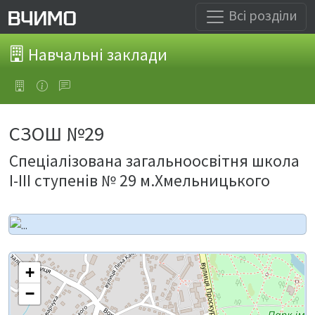
Всі розділи
Навчальні заклади
СЗОШ №29
Спеціалізована загальноосвітня школа
І-ІІІ ступенів № 29 м.Хмельницького
+
−