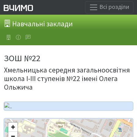
Всі розділи
Навчальні заклади
ЗОШ №22
Хмельницька середня загальноосвітня
школа І-ІІІ ступенів №22 імені Олега
Ольжича
+
−